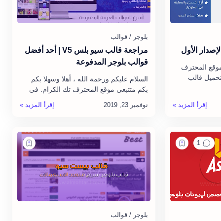
لإصدار الأول
مراجعة قالب سيو بلس V5 | أحد أفضل
قوالب بلوجر المدفوعة
موقع المحترف
 تحميل قالب
السلام عليكم ورحمة الله ، أهلا وسهلا بكم
إصدار 1 مجاناً ، حيث أن
بكم متتبعي موقع المحترف تك الكرام. في
هذه التدوينة الجديدة ، حيث سأتطرق لـ
مراجعة قالب سيو بلس Seo Plus ب…