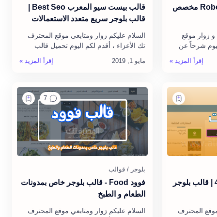
كيفية إضافة ملف Robots.txt مخصص
قالب بيست سيو المعرب Best Seo |
قالب بلوجر سريع متعدد الاستعمالات
و زوار موقع
السلام عليكم زوار ومتابعي موقع المحترف
يوم شرحاً عن
تك الأعزاء ، أقدم لكم اليوم تحميل قالب
طريقة انشاء ملف robots.txt للمدونة و
بيست سيو المعرب Best Seo ، نسخة أصلية
و بدون أي خطأ ، حيث أن قالب ب…
تحميل قالب سيو فاست 4 | قالب بلوجر
فوود Food - قالب بلوجر خاص بمدونات
الطعام و الطبخ
موقع المحترف
السلام عليكم زوار ومتابعي موقع المحترف