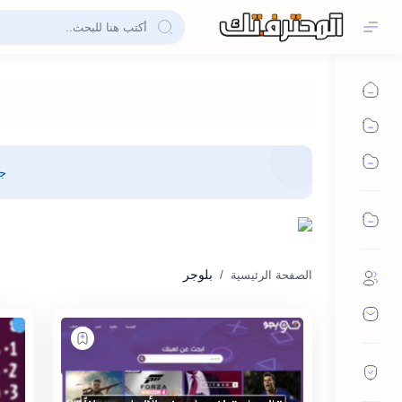
جم
بلوجر