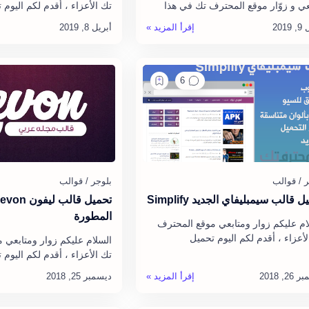
عي و زوّار موقع المحترف تك في هذا
تك الأعزاء ، أقدم لكم اليوم
س و الشرح الجديد الذي سأتطرق فيه
فاست 4 ، نسخة أصلية و 
قة تركيب سلايد شو احتراف…
حيث أن قالب سيو فاست 4 قالب…
 قالب سيمبليفاي الجديد Simplify
المطورة
ام عليكم زوار ومتابعي موقع المحترف
لأعزاء ، أقدم لكم اليوم تحميل
السلام عليكم زوار ومتابعي 
قالب سيمبليفاي Simplify مجانا ، نسخة
تك الأعزاء ، أقدم لكم اليوم
ة و بدون أي خطأ ، وبدون حقوق ، ح…
ليفون - Levon المدف
و بدون أي خطأ حيث أن قا