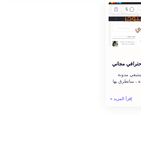
حترافي مجاني
تتبعي مدونة
ة ، ساتطرق بها
نات بلوجر
المدوني…