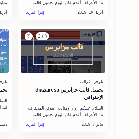
تك الأعزاء ، أقدم لكم اليوم تحميل قالب
متاب
infinite ، نسخة أصلية و بدون أي خطأ ، حيث
الدر
أن قالب infinite قالب بلو…
لطري
تحميل قالب جزايرس djazairess
تحميل
الإحترافي
السل
تك ا
السلام عليكم زوار ومتابعي موقع المحترف
تك الأعزاء ، أقدم لكم اليوم تحميل قالب
أصلي
جزايرس djazairess مجانا ، نسخة أصلية و
بدون أي خطأ ، وبدون حقوق، حيث …