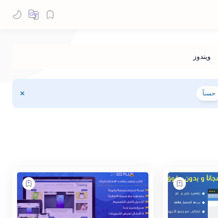
حسناً