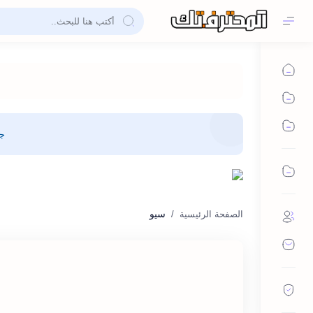
جم
سيو