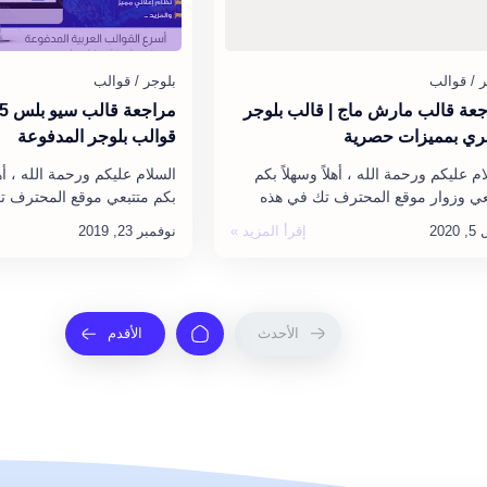
عة قالب مارش ماج | قالب بلوجر
ي بمميزات حصرية
قوالب بلوجر المدفوعة
م عليكم ورحمة الله ، أهلاً وسهلاً بكم
السلام عليكم ورحمة الله ، أه
عي وزوار موقع المحترف تك في هذه
بكم متتبعي موقع المحترف ت
وينة الجديدة ، حيث سأتطرق لـ مراجعة
هذه التدوينة الجديدة ، حيث 
رش ماج MarshMag الجد…
مراجعة قالب سيو بلس Seo Plus ب…