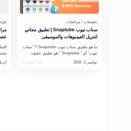
سناب تيوب Snaptube | تطبيق مجاني
مراج
لتنزيل الفيديوهات والموسيقى
عصر
ما هو تطبيق سناب تيوب Snaptube ؟ "سناب
السلا
تيوب" أو " Snaptube " هو تطبيق خفيف
متتب
سيساعدك على التعامل مع تنزيل الموسيقى
التد
و الفيديوهات ب…
قالب ما