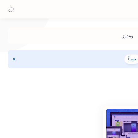
حسناً