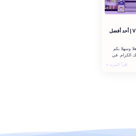
مراجعة قالب سيو بلس V5 | أحد أفضل
لا وسهلا بكم
ك الكرام. في
سأتطرق لـ