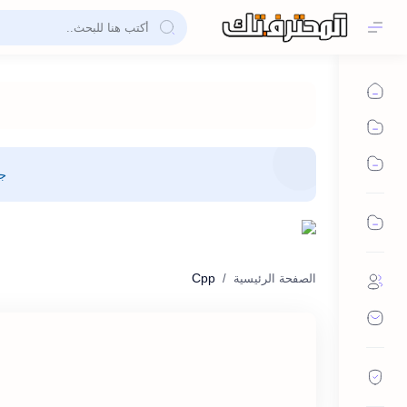
جم
Cpp