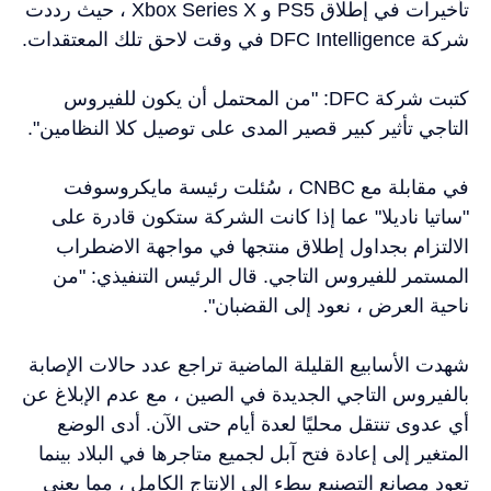
تأخيرات في إطلاق PS5 و Xbox Series X ، حيث رددت
شركة DFC Intelligence في وقت لاحق تلك المعتقدات.
كتبت شركة DFC: "من المحتمل أن يكون للفيروس
التاجي تأثير كبير قصير المدى على توصيل كلا النظامين".
في مقابلة مع CNBC ، سُئلت رئيسة مايكروسوفت
"ساتيا ناديلا" عما إذا كانت الشركة ستكون قادرة على
الالتزام بجداول إطلاق منتجها في مواجهة الاضطراب
المستمر للفيروس التاجي. قال الرئيس التنفيذي: "من
ناحية العرض ، نعود إلى القضبان".
شهدت الأسابيع القليلة الماضية تراجع عدد حالات الإصابة
بالفيروس التاجي الجديدة في الصين ، مع عدم الإبلاغ عن
أي عدوى تنتقل محليًا لعدة أيام حتى الآن. أدى الوضع
المتغير إلى إعادة فتح آبل لجميع متاجرها في البلاد بينما
تعود مصانع التصنيع ببطء إلى الإنتاج الكامل ، مما يعني