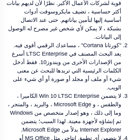
قوية لشركات الأعمال الأكبر. نظرًا لأن لديهم بيانات
أكثر حساسية ، تضيف مايكروسوفت أدوات
أساسية إليها لتأمين بياناتهم. حتى عند الاتصال
بشبكة ، لا يمكن لأي شخص غير مصرح له الوصول
إلى البيانات.
"كورتانا Cortana" ، مساعدك الرقمي أقوى فيه.
يعد البحث المصنف في LTSC Enterprise أسرع
من الإصدارات الأخرى من ويندوز10. فقط أدخل
الكلمات الرئيسية التي تريدها للبحث عن معنى
شيء أو ملف أو مجلد أو صورة أو أي شيء على
الويب.
لا يتضمن Win 10 LTSC Enterprise الكاميرا ،
والطقس ، و Microsoft Edge ، والبريد ، والمتجر ،
وما إلى ذلك ، وهو إصدار متخصص من Windows
تم إنشاؤه لأجهزة معينة. لهذا السبب؛ يتضمن
Internet Explorer بدلاً من Microsoft Edge.
لا يتضمن أي تطبيق إنتاجي مثل MS Office أو