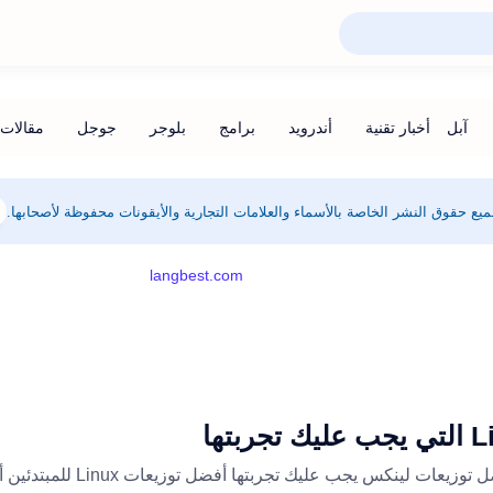
يع حقوق النشر الخاصة بالأسماء والعلامات التجارية والأيقونات محفوظة لأصحابها.
أفضل توزيعات لينوكس Linux لعام 2021 أفضل توزيعات لينكس يجب عليك تجربتها أف