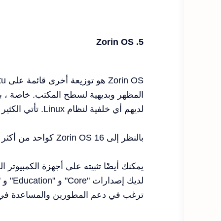
5. Zorin OS
لديهم أي خلفية لنظام Linux. تأتي الكثير من التطبيقات المستندة إلى واجهة المستخدم الرسومية مخبأة أيضًا.
بالنظر إلى Zorin OS 16 كواحد من أكثر التوزيعات المتوقعة ، سأراه بالتأكيد خيارًا جيدًا لعام 2021.
ترغب في دعم المطورين والمساعدة في تحسين Zorin ، ففكر في الحصول على ال