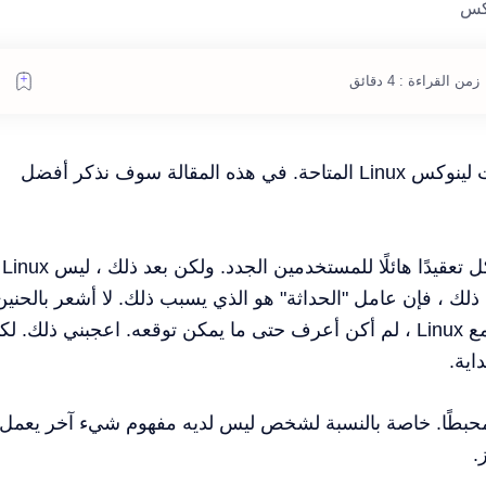
زمن القراءة : 4 دقائق
من السهل أن تطغى عليك قائمة توزيعات لينوكس Linux المتاحة. في هذه المقالة سوف نذكر أفضل
لنواجه الأمر ، يمكن لنظام Linux أن يشكل تعقيدًا هائلًا للمستخدمين الجدد. ولكن بعد ذلك ، ليس Linux
 ذلك ، فإن عامل "الحداثة" هو الذي يسبب ذلك. لا أشعر بالحنين
الماضي ، ولكن تذكرت المرة الأولى لي مع Linux ، لم أكن أعرف حتى ما يمكن توقعه. اعجبني ذلك. ل
اية.
محبطًا. خاصة بالنسبة لشخص ليس لديه مفهوم شيء آخر يعمل
.