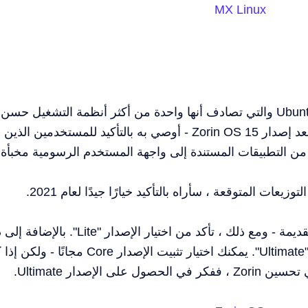
MX Linux
Zorin OS هو توزيعة أخرى قائمة على Ubuntu والتي تصادف أنها واحدة من أكثر أنظمة التشغيل حسن
المظهر وبديهية لسطح المكتب. خاصة ، بعد إصدار Zorin OS 15 - أوصي به بالتأكيد للمستخدمين 
يمكنك أيضًا تثبيته على أجهزة الكمبيوتر القديمة - ومع ذلك ، تأكد من اختيار الإصدار 
لديك إصدارات "Core" و "Education" و "Ultimate". يمكنك اختيار تثبيت الإصدار Core مج
إصدار Ultimate.