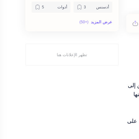
أدسنس
أدوات
إضافات
الأمن الإلكتروني
البرمجة
التسويق الرقمي
التصميم
التعريفات
الذكاء الاصطناعي
الربح
العملات الرقمية
إنترنت
 إلى
أندرويد
أنظمة التشغيل
كنها
أوفيس
بتكوين
 على
برامج
بلوجر
تصميم
تطبيقات