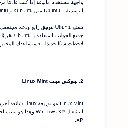
واجهة مستخدم مألوفة إذا كنت قادمًا من
الرسمية لـ Ubuntu مثل Kubuntu و Lubuntu للحصول على واجهة مستخدم تشبه ويندوز.
تتمتع Ubuntu بتوثيق رائع ودعم مجتمعي. توفر
جميع الجوا
لاحظت شيئًا جديدًا ، فسيساعدك المجتم
2. لينوكس مينت Linux Mint
XP.