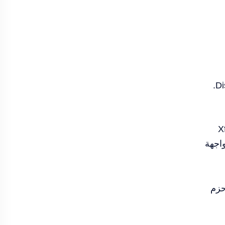
ظهرت MX Linux في دائرة الضوء منذ عام تقريبًا. إنها توزيعة Linux الأكثر شيوعًا على DistroWatch.com.
كل متزايد تعتمد على Debian مع Xfce
واجهة
حزم