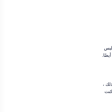
الذين ليس
"Lite". بالإضافة إلى ذلك ،
انًا - ولكن إذا كنت