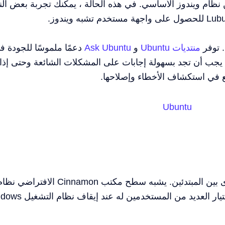
 نظام ويندوز الأساسي. في هذه الحالة ، يمكنك تجربة بعض ال
منتديات Ubuntu
و
Ask Ubuntu
دعمًا ملموسًا للجودة ف
نب المتعلقة بـ Ubuntu تقريبًا. يجب أن تجد بسهولة إجابات على المشكلات الشائعة وحتى إذا
ع في استكشاف الأخطاء وإصلاحها.
Ubuntu
Linux Mint هو توزيعة Linux شائعة أخرى بين المبتدئين. يشبه سطح مكتب Cinnamon الافتراضي 
التشغيل Windows XP وهذا هو سبب اختيار العديد من المستخد