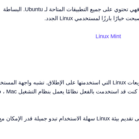
تعتمد Linux Mint على Ubuntu وبالتالي فهي تحتوي على جميع التطبيقات المتاحة لـ Ubuntu. البساطة
ًا بارزًا لمستخدمي Linux الجدد.
Linux Mint
يعد نظام elementary OS أحد أجمل توزيعات Linux التي استخدمتها على الإطلاق. تشبه واجهة المس
واجهة نظام التشغيل Mac OS - لذلك إذا كن
يعتمد هذا التوزيع على Ubuntu ويركز على تقديم بيئة Linux سهلة الاستخدام تبدو جميلة قدر الإمكان م