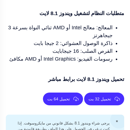
متطلبات النظام لتشغيل ويندوز 8.1 لايت
المعالج: معالج Intel أو AMD ثنائي النواة بسرعة 3
جيجاهرتز
ذاكرة الوصول العشوائي: 2 جيجا بايت
القرص الصلب: 16 جيجابايت
رسومات الفيديو: Intel Graphics أو AMD مكافئ
تحميل ويندوز 8.1 لايت برابط مباشر
تحميل 32 بت
تحميل 64 بت
يرجى شراء ويندوز 8.1 بشكل قانوني من مايكروسوفت. إذا
كنت ترغب في الحصول على هذا الملف بطريقة قانونية من