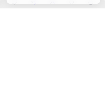
تحميل توزيعة فيدورا Fedora
مجانا بآخر إصدار من الموقع
الرسمي
إرسال تعليق
أقسام الموقع
آبل
آيفون
أخبار التطبيقات
أخبار تقنية